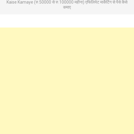
Kaise Kamaye (रु.50000 से रु.100000 महीना) एफिलियेट मार्केटिंग से पैसे कैसे
कमाए