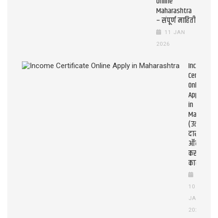
Online
Maharashtra
– संपूर्ण माहिती
11 JAN
2026
Income
Certificate
Online
Apply
in
Maharasht
(उत्पन्न
दाखला
ऑनलाइन
कसे
काढावे?)
10
JAN
2026