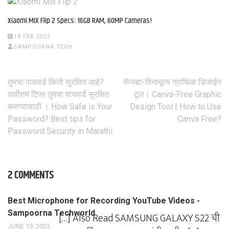
Xiaomi MIX Flip 2 Specs: 16GB RAM, 60MP Cameras!
18 FEB 2025
SAMPOORNA TECH
तुमचा पासवर्ड किती सुरक्षित आहे?
कॅनव्हा-विनामूल्य ग्राफिक डिजाईन
Post
सर्वोत्तम टिप्स तुमचा पासवर्ड सुरक्षित
टूल। Canva-Free Graphic
करण्यासाठी । How Safe is Your
Design Tool | How to Use
navigation
Password? Best tips for
Canva Free?
Password Security in Marathi
2 COMMENTS
Best Microphone for Recording YouTube Videos -
Sampoorna Techworld
[…] Also Read SAMSUNG GALAXY S22 ची
JUNE 19, 2023