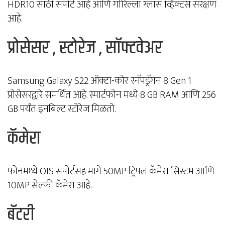
HDR10 साठी सपोर्ट आहे आणि गोरिल्ला ग्लास व्हिक्टस संरक्षण
आहे.
प्रोसेसर , स्टोरेज , सॉफ्टवेअर
Samsung Galaxy S22 ऑक्टा-कोर स्नॅपड्रॅगन 8 Gen 1
प्रोसेसरद्वारे समर्थित आहे. स्मार्टफोन मध्ये 8 GB RAM आणि 256
GB पर्यंत इनबिल्ट स्टोरेज मिळतो.
कॅमेरा
फोनमध्ये OIS सपोर्टसह मागे 50MP ट्रिपल कॅमेरा सिस्टम आणि
10MP सेल्फी कॅमेरा आहे.
बॅटरी