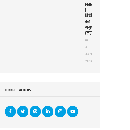
Marathi
|
विक्री
कराराचा
नमुना
(मराठी)
3
JAN
2026
CONNECT WITH US