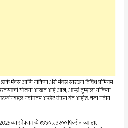
ार्क मॅक्स आणि नोकिया अ‍ॅरो मॅक्स सारख्या विविध प्रीमियम
ध्ये परतण्याची योजना आखत आहे. आज, आम्ही तुम्हाला नोकिया
मार्टफोनबद्दल नवीनतम अपडेट घेऊन येत आहोत. चला नवीन
2025च्या स्पेक्समध्ये १४४० x ३२०० पिक्सेलच्या ४K