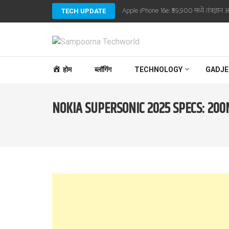
Skip
Apple iPhone 16e: ₹59,900 मध्ये तंत्रज्ञान आ
TECH UPDATE
to
content
(Press
SAMPOORNA TECHWO
Sampoorna Techworld
Enter)
होम
ब्लॉगिंग
TECHNOLOGY
GADJE
NOKIA SUPERSONIC 2025 SPECS: 20