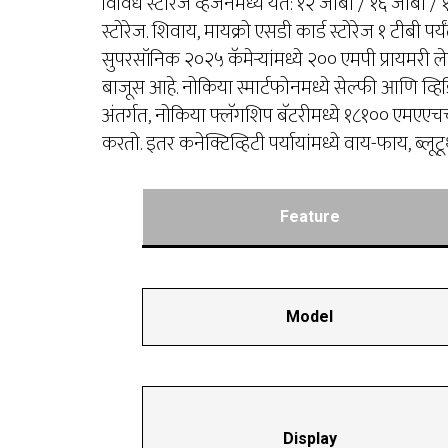
विविध स्टोरेज व्हर्जनमध्ये येते: १२ जीबी / १६ जीबी
स्टोरेज. शिवाय, मायक्रो एसडी कार्ड स्टोरेज १ टीबी प
सुपरसॉनिक २०२५ कॅमेऱ्यांमध्ये २०० एमपी प्रायमरी 
बाजूस आहे. नोकिया स्मार्टफोनमध्ये सेल्फी आणि व्
अंतर्गत, नोकिया फ्लॅगशिप बॅटरीमध्ये १८१०० एमएएचचा
करतो. इतर कनेक्टिव्हिटी पर्यायांमध्ये वाय-फाय, ब्
Feature
Model
Display