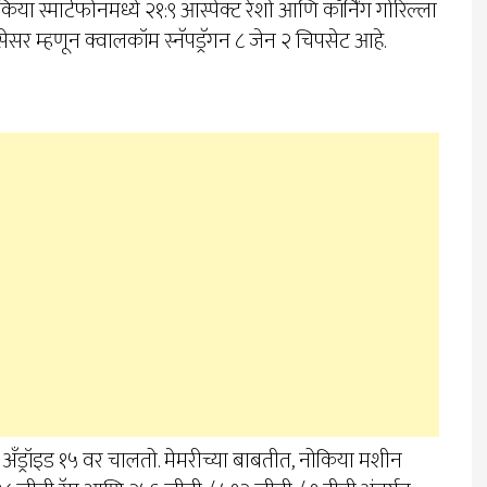
या स्मार्टफोनमध्ये २१:९ आस्पेक्ट रेशो आणि कॉर्निंग गोरिल्ला
रोसेसर म्हणून क्वालकॉम स्नॅपड्रॅगन ८ जेन २ चिपसेट आहे.
 अँड्रॉइड १५ वर चालतो. मेमरीच्या बाबतीत, नोकिया मशीन