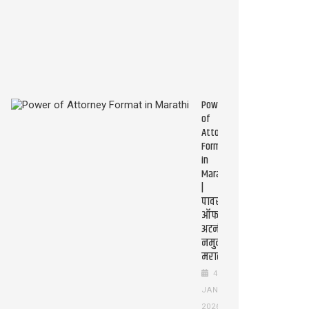
काढावे?)
10
JAN
2026
Power
of
Attorney
Format
in
Marathi
|
पावर
ऑफ
अटर्नी
नमुना
मराठीत
4
JAN
2026