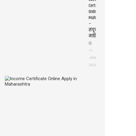
Certificate
Online
Maharashtra
–
संपूर्ण
माहिती
11
JAN
2026
Income
Certificate
Online
Apply
in
Maharashtra
(उत्पन्न
दाखला
ऑनलाइन
कसे