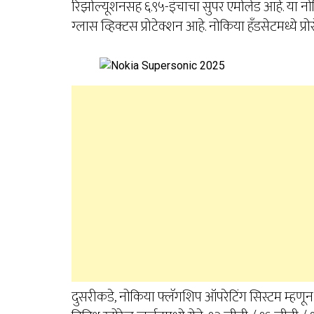
रिझोल्यूशनसह ६.९५-इंचाचा सुपर एमोलेड आहे. या नोकि
ग्लास व्हिक्टस प्रोटेक्शन आहे. नोकिया हँडसेटमध्ये प्
दुसरीकडे, नोकिया फ्लॅगशिप ऑपरेटिंग सिस्टम म्हणून