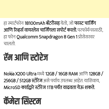
हा स्मार्टफोन
18100mAh बॅटरीसह
येतो, जो
फास्ट चार्जिंग
आणि रिव्हर्स वायरलेस चार्जिंगला सपोर्ट करतो.
परफॉर्मन्ससाठी,
हा फोन
Qualcomm Snapdragon 8 Gen 1
प्रोसेसरवर
चालतो.
रॅम आणि स्टोरेज
Nokia X200 Ultra
मध्ये
12GB / 16GB RAM
आणि
128GB /
256GB / 512GB स्टोरेज
असे पर्याय उपलब्ध आहेत. याशिवाय,
MicroSD कार्डद्वारे स्टोरेज 1TB पर्यंत वाढवता येऊ शकते.
कॅमेरा सिस्टम