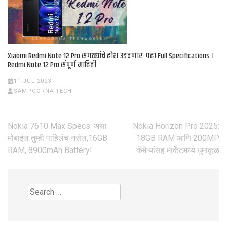
Xiaomi Redmi Note 12 Pro सगळ्यांचे होश उडवणार :पहा Full Specifications ।
Redmi Note 12 Pro संपूर्ण माहिती
11 JUL 2023
SAMPOORNA TECH
Nokia 7610 Max Specs: असा
Nokia Horizon Pro 2025:
Post
मोबाईल तुम्ही पाहिलंच नसेल,16GB
18GB RAM आणि 200MP
RAM, 8900mAh Battery!
कॅमेऱ्यांसह मार्केटमध्ये धुमाकूळ
navigation
Search
for: