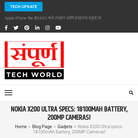
Skip
TECH UPDATE
to
Apple iPhone 16e: ₹59,900 मध्ये तंत्रज्ञान आणि स्टाइलचा उत्कृष्ट संगम
content
(Press
Enter)
SAMPOORNA TECHWORLD
Sampoorna Techworld
NOKIA X200 ULTRA SPECS: 18100MAH BATTERY,
200MP CAMERAS!
Home
>
Blog Page
>
Gadjets
>
Nokia X200 Ultra specs:
18100mAh Battery, 200MP Cameras!