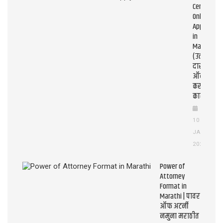
Certificate
Online
Apply
in
Maharasht
(उत्पन्न
दाखला
ऑनलाइन
कसे
काढावे?)
10
JAN
2026
Power of
Attorney
Format in
Marathi | पावर
ऑफ अटर्नी
नमुना मराठीत