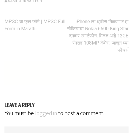
SAMPOORNA TECH
MPSC चा फुल फॉर्म | MPSC Full
iPhone ला धुळीस मिळवणार हा
Post
Form in Marathi
नोकियाचा Nokia 6600 King Star
दमदार स्मार्टफोन, मिळत आहे 12GB
navigation
रॅमसह 108MP कॅमेरा, जाणून घ्या
फीचर्स
LEAVE A REPLY
You must be
logged in
to post a comment.