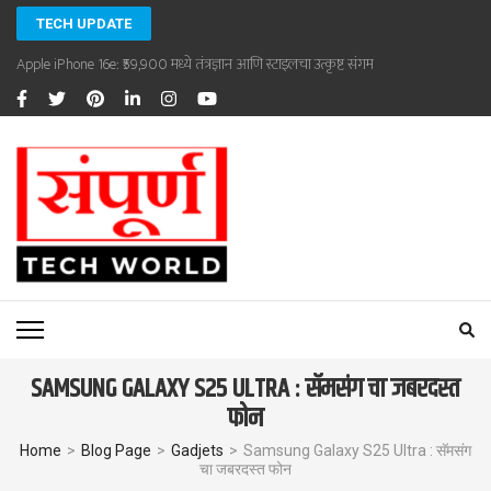
Skip
TECH UPDATE
to
Apple iPhone 16e: ₹59,900 मध्ये तंत्रज्ञान आणि स्टाइलचा उत्कृष्ट संगम
content
(Press
Enter)
SAMPOORNA TECHWORLD
Sampoorna Techworld
SAMSUNG GALAXY S25 ULTRA : सॅमसंग चा जबरदस्त
फोन
Home
>
Blog Page
>
Gadjets
>
Samsung Galaxy S25 Ultra : सॅमसंग
चा जबरदस्त फोन