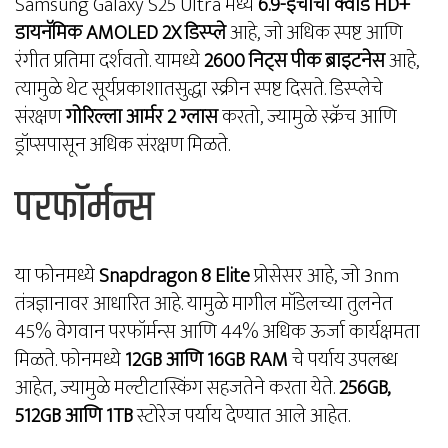
Samsung Galaxy S25 Ultra मध्ये
6.9-इंचाचा क्वाड HD+
डायनॅमिक AMOLED 2X डिस्प्ले
आहे, जो अधिक स्पष्ट आणि
रंगीत प्रतिमा दर्शवतो. यामध्ये
2600 निट्स पीक ब्राइटनेस
आहे,
त्यामुळे थेट सूर्यप्रकाशातसुद्धा स्क्रीन स्पष्ट दिसते. डिस्प्लेचे
संरक्षण
गोरिल्ला आर्मर 2 ग्लास
करतो, ज्यामुळे स्क्रॅच आणि
ड्रॉप्सपासून अधिक संरक्षण मिळते.
परफॉर्मन्स
या फोनमध्ये
Snapdragon 8 Elite
प्रोसेसर आहे, जो 3nm
तंत्रज्ञानावर आधारित आहे. यामुळे मागील मॉडेलच्या तुलनेत
45% वेगवान परफॉर्मन्स आणि 44% अधिक ऊर्जा कार्यक्षमता
मिळते. फोनमध्ये
12GB आणि 16GB RAM
चे पर्याय उपलब्ध
आहेत, ज्यामुळे मल्टीटास्किंग सहजतेने करता येते.
256GB,
512GB आणि 1TB
स्टोरेज पर्याय देण्यात आले आहेत.