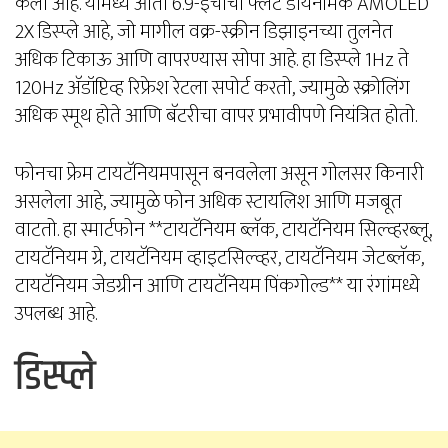
केला आहे. यामध्ये आता 6.9-इंचाचा फ्लॅट डायनॅमिक AMOLED
2X डिस्प्ले आहे, जो मागील वक्र-स्क्रीन डिझाइनच्या तुलनेत
अधिक टिकाऊ आणि वापरण्यास सोपा आहे. हा डिस्प्ले 1Hz ते
120Hz अ‍ॅडॉप्टिव्ह रिफ्रेश रेटला सपोर्ट करतो, ज्यामुळे स्क्रोलिंग
अधिक स्मूथ होते आणि बॅटरीचा वापर प्रभावीपणे नियंत्रित होतो.
फोनचा फ्रेम टायटॅनियमपासून बनवलेला असून गोलसर किनारी
असलेला आहे, ज्यामुळे फोन अधिक स्टायलिश आणि मजबूत
वाटतो. हा स्मार्टफोन **टायटॅनियम ब्लॅक, टायटॅनियम सिल्व्हरब्लू,
टायटॅनियम ग्रे, टायटॅनियम व्हाइटसिल्व्हर, टायटॅनियम जेटब्लॅक,
टायटॅनियम जेडग्रीन आणि टायटॅनियम पिंकगोल्ड** या रंगांमध्ये
उपलब्ध आहे.
डिस्प्ले