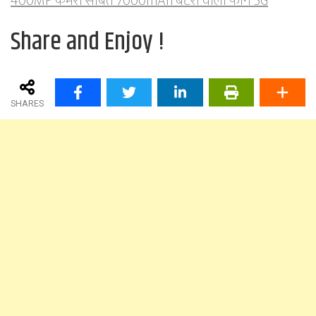
400MP कॅमेरा सोबत 7000mAh बॅटरी वाला फोन 5G
Share and Enjoy !
SHARES