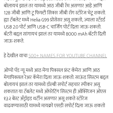
बोलायचं झालं तर यामध्ये आठ जीबी रॅम असणार आहे आणि
128 जीबी आणि टू फिफ्टी सिक्स जीबी रॉंग स्टोरेज भेटू शकतो.
ह्या टॅबलेट मध्ये Helia G99 प्रोसेसर असू शकतो, ज्याला स्टॅंडर्ड
USB 2.0 पोर्ट आणि USB-C चार्जिंग पोर्ट दिला जाऊ शकतो.
बॅटरी बद्दल सांगायचं झालं तर यामध्ये 8000 mAh बॅटरी दिली
जाऊ शकते.
हे देखील वाचा
500+ NAMES FOR YOUTUBE CHANNEL
ओप्पो पॅड न्यू मध्ये आठ मेगा पिक्सल फ्रंट कॅमेरा आणि आठ
मेगापिक्सल रेअर कॅमेरा दिला जाऊ शकतो. साऊंड सिस्टम बद्दल
बोलायचं झालं तर यामध्ये डॉल्बी सपोर्ट सहचार स्पीकर असू
शकतात या टॅबलेट मध्ये ऑपरेटिंग सिस्टम ही ऑक्सिजन ओएस
१३.२ बेस्ट अँड्रॉइड थर्टीन असणार असू शकते स्टोरेज
वाढवण्यासाठी यामध्ये मायक्रो एसडी सपोर्ट दिला जाऊ शकतो