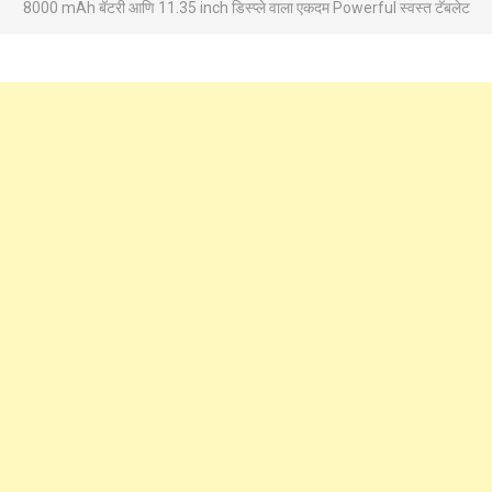
8000 mAh बॅटरी आणि 11.35 inch डिस्प्ले वाला एकदम Powerful स्वस्त टॅबलेट