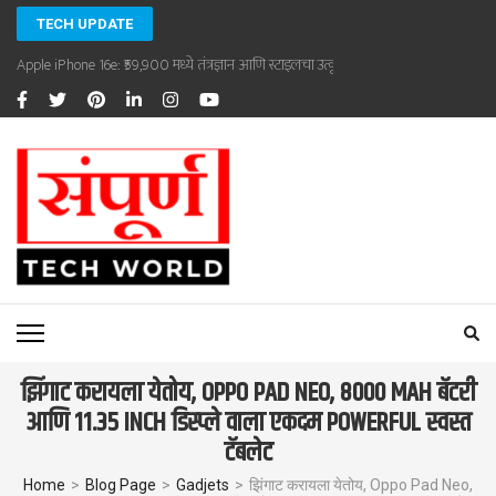
Skip
TECH UPDATE
to
Apple iPhone 16e: ₹59,900 मध्ये तंत्रज्ञान आणि स्टाइलचा उत्कृष्ट संगम
content
(Press
Enter)
SAMPOORNA TECHWORLD
Sampoorna Techworld
झिंगाट करायला येतोय, OPPO PAD NEO, 8000 MAH बॅटरी
आणि 11.35 INCH डिस्प्ले वाला एकदम POWERFUL स्वस्त
टॅबलेट
Home
>
Blog Page
>
Gadjets
>
झिंगाट करायला येतोय, Oppo Pad Neo,