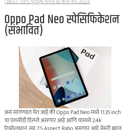
| BEST TIPS यूट्यूब चैनल ग्रो कैसे करे 2023
Oppo Pad Neo स्पेसिफिकेशन
(संभावित)
असं सांगण्यात येत आहे की Oppo Pad Neo मध्ये 11.35 inch
चा एलसीडी डिस्प्ले असणार आहे आणि यामध्ये 2.4k
रिझोल्युशन, सह 7:5 Aspect Ratio असणार आहे. मेमरी बद्दल