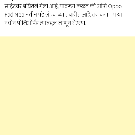
साईटवर बघितलं गेला आहे, यावरून कळतं की ओपो Oppo
Pad Neo नवीन पॅड लॉन्च च्या तयारीत आहे, तर चला मग या
नवीन पोलिओपॅड त्याबद्दल जाणून घेऊया.