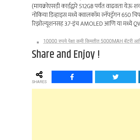
(मायक्रोएसडी कार्डद्वारे 512GB पर्यंत वाढवता येऊ शक
नोकिया डिव्हाइस मध्ये क्वालकॉम स्नॅपड्रॅगन 650 चिप
रिझोल्यूशनसह 3.7-इंच AMOLED आणि या मध्ये Q
10000 रुपये पेक्षा कमी किमतीत 5000MAH बॅटरी आण
Share and Enjoy !
SHARES