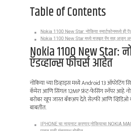
Table of Contents
Nokia 1100 New Star: नोकिया स्मार्टफोनमध्ये ही ऍड
Nokia 1100 New Star मध्ये मजबूत रॅम सह अजून अन
Nokia 1100 New Star: नोक
ऍडव्हान्स फीचर्स आहेत
नोकिया च्या डिव्हाइस मध्ये Android 13 ऑपरेटिंग 
कॅमेरा आणि सिंगल 12MP फ्रंट-फेसिंग स्नॅपर आहे.
बरोबर खूप जास्त बॅकअप देते. सेल्फी आणि व्हिडिओ कॉ
बाबतीत.
IPHONE चा नायनाट करणार,नोकियाचा NOKIA MAGIC
पाहून मुली मंत्रमुग्ध होतील