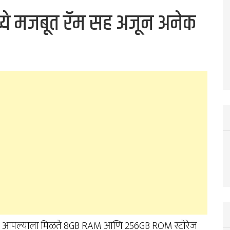
्ये मजबूत रॅम सह अजून अनेक
ा मध्ये आपल्याला मिळते 8GB RAM आणि 256GB ROM स्टोरेज