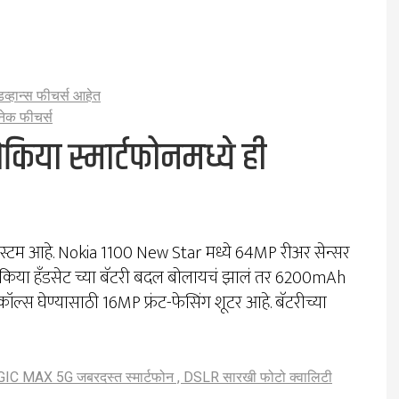
व्हान्स फीचर्स आहेत
ेक फीचर्स
िया स्मार्टफोनमध्ये ही
सिस्टम आहे. Nokia 1100 New Star मध्ये 64MP रीअर सेन्सर
 नोकिया हँडसेट च्या बॅटरी बदल बोलायचं झालं तर 6200mAh
ल्स घेण्यासाठी 16MP फ्रंट-फेसिंग शूटर आहे. बॅटरीच्या
 MAX 5G जबरदस्त स्मार्टफोन , DSLR सारखी फोटो क्वालिटी