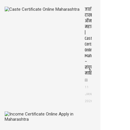
जातीचा
दाखला
ऑनलाइन
महाराष्ट्र
|
Caste
Certificate
Online
Maharashtra
–
संपूर्ण
माहिती
11
JAN
2026
Income
Certificate
Online