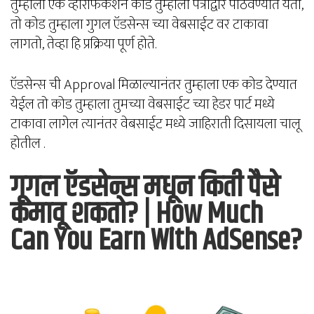
तुम्हाला एक व्हेरिफिकेशन कोड तुम्हाला पत्राद्वारे पाठवण्यात येतो,
तो कोड तुम्हाला गुगल ऍडसेन्स च्या वेबसाईट वर टाकावा
लागतो, तेव्हा हि प्रक्रिया पूर्ण होते.
ऍडसेन्स ची Approval मिळाल्यानंतर तुम्हाला एक कोड देण्यात
येईल तो कोड तुम्हाला तुमच्या वेबसाईट च्या हेडर पार्ट मध्ये
टाकावा लागेल त्यानंतर वेबसाईट मध्ये जाहिराती दिसायला चालू
होतील .
गूगल ऍडसेन्स मधून किती पैसे
कमावू शकतो? | How Much
Can You Earn With AdSense?