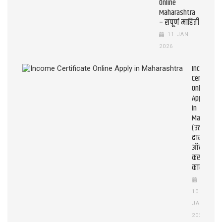
Online
Maharashtra
– संपूर्ण माहिती
11 JAN
2026
Income
Certificate
Online
Apply
in
Maharasht
(उत्पन्न
दाखला
ऑनलाइन
कसे
काढावे?)
10
JAN
2026