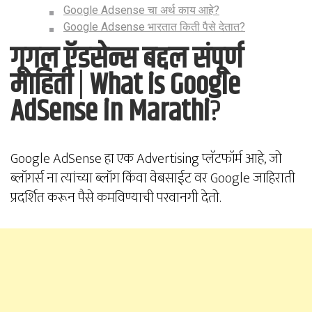
Google Adsense चा अर्थ काय आहे?
Google Adsense भारतात किती पैसे देतात?
गूगल ऍडसेन्स बद्दल संपूर्ण
माहिती
|
What is Google
AdSense in Marathi
?
Google AdSense हा एक Advertising प्लॅटफॉर्म आहे, जो
ब्लॉगर्स ना त्यांच्या ब्लॉग किंवा वेबसाईट वर Google जाहिराती
प्रदर्शित करून पैसे कमविण्याची परवानगी देतो.