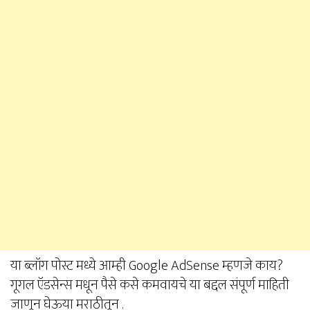
या ब्लॉग पोस्ट मध्ये आम्ही Google AdSense म्हणजे काय?
गूगल ऍडसेन्स मधून पैसे कसे कमवायचे या बद्दल संपूर्ण माहिती
जाणून घेऊया मराठीतून .