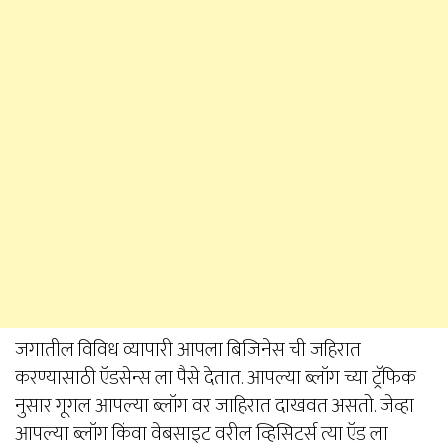
जगातील विविध व्यापारी आपला बिजिनेस ची जहिरात
करण्यासाठी ऍडसेन्स ला पैसे देतात. आपल्या ब्लॉग च्या ट्रॅफिक
नुसार गूगल आपल्या ब्लॉग वर जाहिरात दाखवत असतो. जेव्हा
आपल्या ब्लॉग किंवा वेबसाइट वरील व्हिसिटर्स त्या ऍड ला