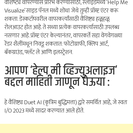
वैशिष्‍ट्य वापरण्‍यास प्रारंभ करण्‍यासाठी, स्‍लाइडमध्‍ये ‘Help Me
Visualize’ साइड पॅनल मध्ये शोधा जेथे तुम्ही प्रॉम्प्ट एंटर करू
शकता. डेस्कटॉपवरील वापरकर्त्यांसाठी वैशिष्ट्य हळूहळू
रोलआउट होत आहे. ते सध्या प्रत्येक वापरकर्त्यासाठी उपलब्ध
नसणार आहे. प्रॉम्प्ट एंटर केल्यानंतर, वापरकर्ते सहा वेगवेगळ्या
रेंडर शैलींमधून निवडू शकतात: फोटोग्राफी, क्लिप आर्ट,
बॅकग्राउंड, फ्लॅट ले आणि इलस्ट्रेशन.
आपण ‘हेल्प मी व्हिज्युअलाइज’
बद्दल माहिती जाणून घेऊया :
हे वैशिष्ट्य Duet AI (कृत्रिम बुद्धिमत्ता) द्वारे समर्थित आहे, जे स्वतः
I/O 2023 मध्ये सादर करण्यात आले होते.