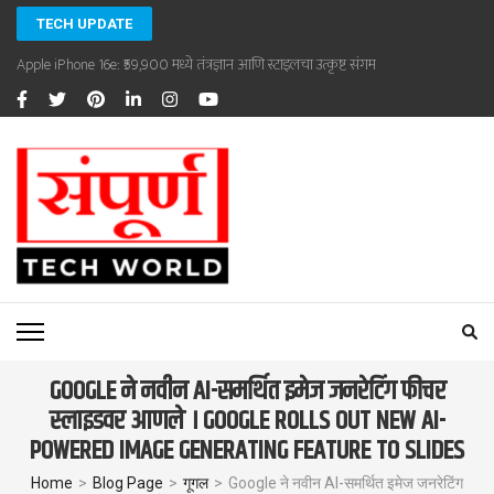
Skip
TECH UPDATE
to
Apple iPhone 16e: ₹59,900 मध्ये तंत्रज्ञान आणि स्टाइलचा उत्कृष्ट संगम
content
(Press
Enter)
SAMPOORNA TECHWORLD
Sampoorna Techworld
GOOGLE ने नवीन AI-समर्थित इमेज जनरेटिंग फीचर
स्लाइडवर आणले । GOOGLE ROLLS OUT NEW AI-
POWERED IMAGE GENERATING FEATURE TO SLIDES
Home
>
Blog Page
>
गूगल
>
Google ने नवीन AI-समर्थित इमेज जनरेटिंग