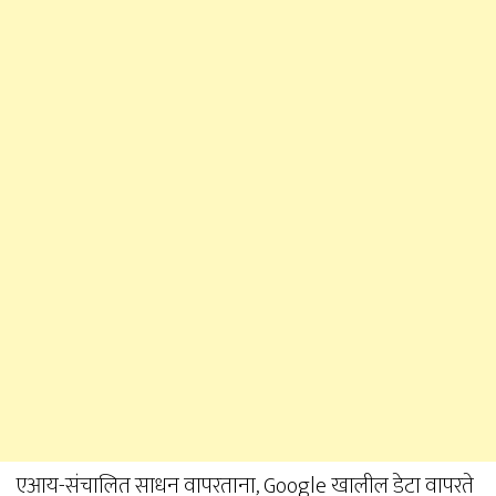
एआय-संचालित साधन वापरताना, Google खालील डेटा वापरते