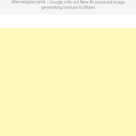
फीचर स्लाइडवर आणले । Google rolls out New AI-powered image
generating feature to Slides